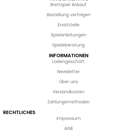
Brettspiel Ankauf
Bestellung verfolgen
Ersatzteile
Spielanleitungen
Spieleberatung
INFORMATIONEN
Ladengeschäft
Newsletter
Über uns
Versandkosten
Zahlungsmethoden
RECHTLICHES
Impressum
AGB