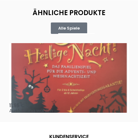
ÄHNLICHE PRODUKTE
Alle Spiele
Oh, heilige Nacht!
2 D
11,95
€
4,
Ausführung wählen
Au
KUNDENSERVICE