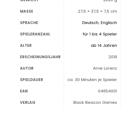
27,5 × 37,5 × 7,5 cm
MASSE
Deutsch
,
Englisch
SPRACHE
für 1 bis 4 Spieler
SPIELERANZAHL
ab 14 Jahren
ALTER
2019
ERSCHEINUNGSJAHR
Arne Lorenz
AUTOR
ca. 30 Minuten je Spieler
SPIELDAUER
04654001
EAN
Black Beacon Games
VERLAG