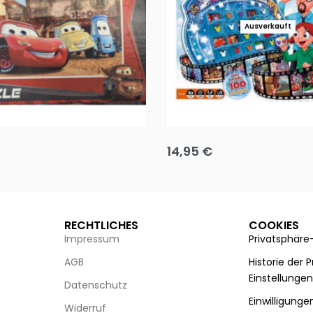
Ausverkauft
Puzzle 35 Teile Minnie +
Disney Guess the Film
14,95
€
g wählen
Ausführung wählen
RECHTLICHES
COOKIES
Impressum
Privatsphäre
AGB
Historie der 
Einstellunge
Datenschutz
Einwilligunge
Widerruf