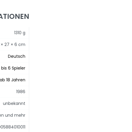
ATIONEN
1310 g
 × 27 × 6 cm
Deutsch
1 bis 6 Spieler
ab 18 Jahren
1986
unbekannt
ten und mehr
05884010011