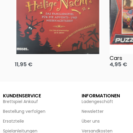
Oh, heilige Nacht!
2 Disney 
Cars
11,95
€
4,95
€
Ausführung wählen
Ausführun
KUNDENSERVICE
INFORMATIONEN
Brettspiel Ankauf
Ladengeschäft
Bestellung verfolgen
Newsletter
Ersatzteile
Über uns
Spielanleitungen
Versandkosten