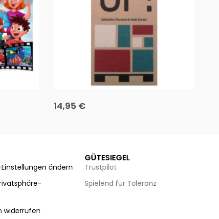
Team up
Ha
14,95
€
8
Ausführung wählen
Au
GÜTESIEGEL
-Einstellungen ändern
Trustpilot
Privatsphäre-
Spielend für Toleranz
n
n widerrufen