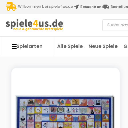
Willkommen bei spiele4us.de
Besuche uns
Bestellun
Spielarten
Alle Spiele
Neue Spiele
G