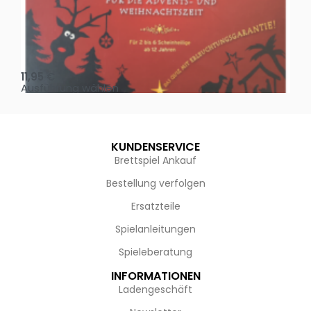
Oh, heilige Nacht!
2 D
11,95
€
4,
Ausführung wählen
Au
KUNDENSERVICE
Brettspiel Ankauf
Bestellung verfolgen
Ersatzteile
Spielanleitungen
Spieleberatung
INFORMATIONEN
Ladengeschäft