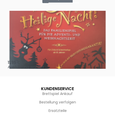
Oh, heilige Nacht!
2 D
11,95
€
4,
Ausführung wählen
Au
KUNDENSERVICE
Brettspiel Ankauf
Bestellung verfolgen
Ersatzteile