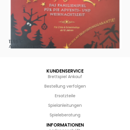
Oh, heilige Nacht!
2 D
11,95
€
4,
Ausführung wählen
Au
KUNDENSERVICE
Brettspiel Ankauf
Bestellung verfolgen
Ersatzteile
Spielanleitungen
Spieleberatung
INFORMATIONEN