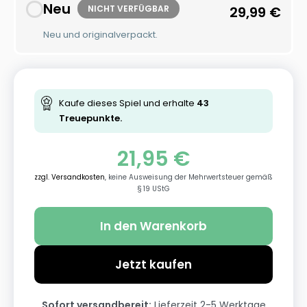
Neu
NICHT VERFÜGBAR
29,99
€
Neu und originalverpackt.
Kaufe dieses Spiel und erhalte
43
Treuepunkte.
21,95
€
zzgl. Versandkosten
, keine Ausweisung der Mehrwertsteuer gemäß
§ 19 UStG
In den Warenkorb
Jetzt kaufen
Sofort versandbereit:
Lieferzeit 2-5 Werktage