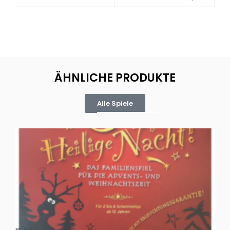
ÄHNLICHE PRODUKTE
Alle Spiele
Oh, heilige Nacht!
2 D