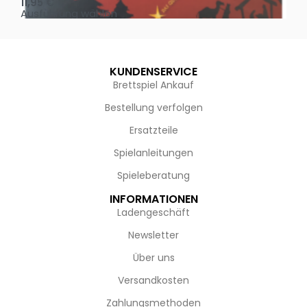
11,95
€
4,
Ausführung wählen
Au
KUNDENSERVICE
Brettspiel Ankauf
Bestellung verfolgen
Ersatzteile
Spielanleitungen
Spieleberatung
INFORMATIONEN
Ladengeschäft
Newsletter
Über uns
Versandkosten
Zahlungsmethoden