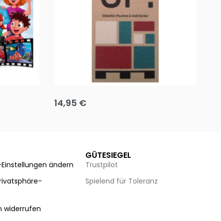
Team up
Ha
14,95
€
8
Ausführung wählen
Au
GÜTESIEGEL
-Einstellungen ändern
Trustpilot
Privatsphäre-
Spielend für Toleranz
n
n widerrufen