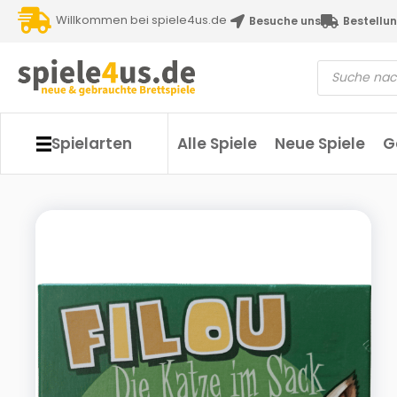
Willkommen bei spiele4us.de
Besuche uns
Bestellun
Spielarten
Alle Spiele
Neue Spiele
G