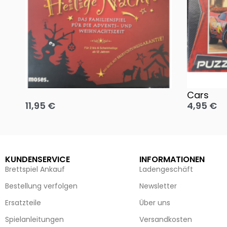
Oh, heilige Nacht!
2 Disney 
Cars
11,95
€
4,95
€
Ausführung wählen
Ausführun
KUNDENSERVICE
INFORMATIONEN
Brettspiel Ankauf
Ladengeschäft
Bestellung verfolgen
Newsletter
Ersatzteile
Über uns
Spielanleitungen
Versandkosten