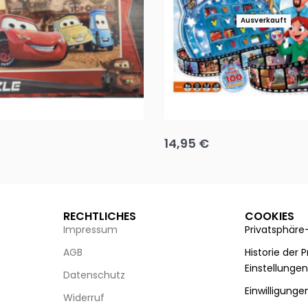
Ausverkauft
Puzzle 35 Teile Minnie +
Disney Guess the Film
14,95
€
g wählen
Ausführung wählen
RECHTLICHES
COOKIES
Impressum
Privatsphäre
AGB
Historie der 
Einstellunge
Datenschutz
Einwilligunge
Widerruf