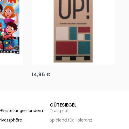
Team up
Ha
14,95
€
8
Ausführung wählen
Au
GÜTESIEGEL
-Einstellungen ändern
Trustpilot
Privatsphäre-
Spielend für Toleranz
n