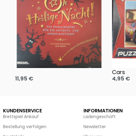
Oh, heilige Nacht!
2 Disney 
Cars
11,95
€
4,95
€
Ausführung wählen
Ausführun
KUNDENSERVICE
INFORMATIONEN
Brettspiel Ankauf
Ladengeschäft
Bestellung verfolgen
Newsletter