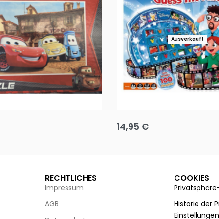
Ausverkauft
Puzzle 35 Teile Minnie +
Disney Guess the Film
14,95
€
g wählen
Ausführung wählen
RECHTLICHES
COOKIES
Impressum
Privatsphäre
AGB
Historie der 
Einstellunge