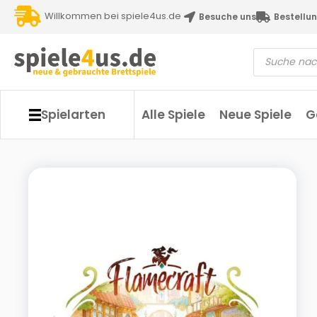
Willkommen bei spiele4us.de
Besuche uns
Bestellun
Spielarten
Alle Spiele
Neue Spiele
G