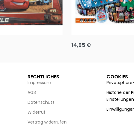
Puzzle 35 Teile Minnie +
Disney Guess the Film
14,95
€
g wählen
Ausführung wählen
RECHTLICHES
COOKIES
Impressum
Privatsphäre
AGB
Historie der 
Einstellunge
Datenschutz
Einwilligunge
Widerruf
Vertrag widerrufen