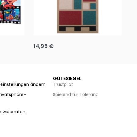
Team up
Ha
14,95
€
8
Ausführung wählen
Au
GÜTESIEGEL
-Einstellungen ändern
Trustpilot
Privatsphäre-
Spielend für Toleranz
n
n widerrufen