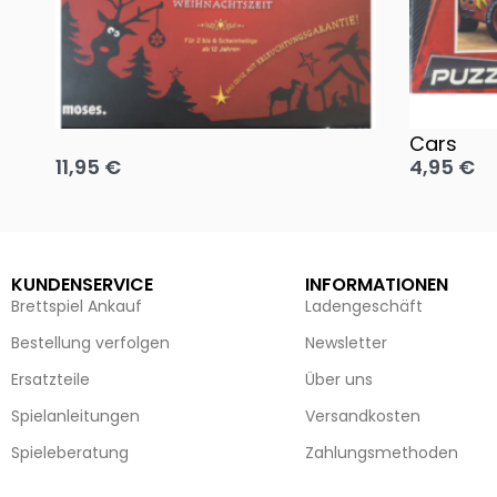
Oh, heilige Nacht!
2 Disney 
Cars
11,95
€
4,95
€
Ausführung wählen
Ausführun
KUNDENSERVICE
INFORMATIONEN
Brettspiel Ankauf
Ladengeschäft
Bestellung verfolgen
Newsletter
Ersatzteile
Über uns
Spielanleitungen
Versandkosten
Spieleberatung
Zahlungsmethoden