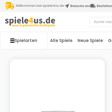
Willkommen bei spiele4us.de
Besuche uns
Bestellun
Spielarten
Alle Spiele
Neue Spiele
G