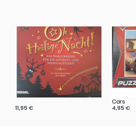
Oh, heilige Nacht!
2 Disney 
Cars
11,95
€
4,95
€
Ausführung wählen
Ausführun