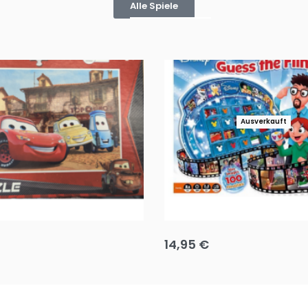
Alle Spiele
Ausverkauft
Puzzle 35 Teile Minnie +
Disney Guess the Film
14,95
€
g wählen
Ausführung wählen