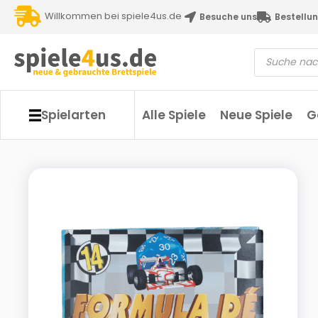
Willkommen bei spiele4us.de
Besuche uns
Bestellun
Spielarten
Alle Spiele
Neue Spiele
G