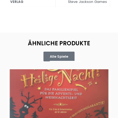
Steve Jackson Games
VERLAG
ÄHNLICHE PRODUKTE
Alle Spiele
Oh, heilige Nacht!
2 D