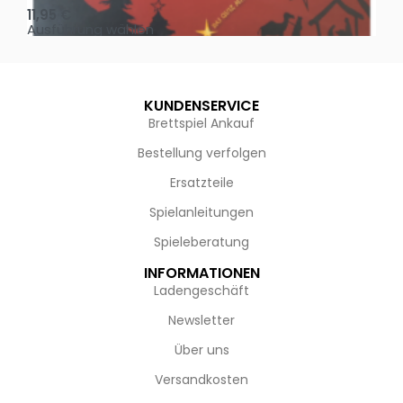
11,95
€
4,
Ausführung wählen
Au
KUNDENSERVICE
Brettspiel Ankauf
Bestellung verfolgen
Ersatzteile
Spielanleitungen
Spieleberatung
INFORMATIONEN
Ladengeschäft
Newsletter
Über uns
Versandkosten