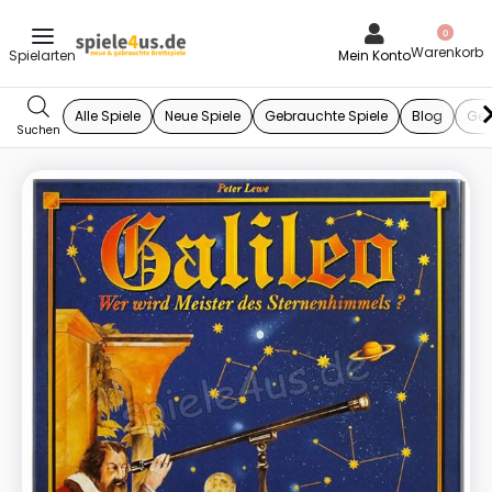
0
Mein Konto
Alle Spiele
Neue Spiele
Gebrauchte Spiele
Blog
Ges