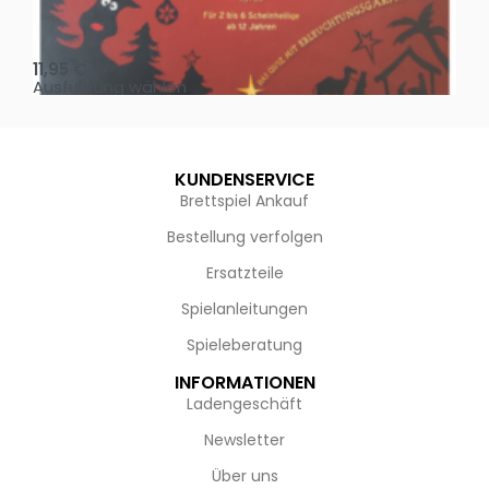
Oh, heilige Nacht!
2 D
11,95
€
4,
Ausführung wählen
Au
KUNDENSERVICE
Brettspiel Ankauf
Bestellung verfolgen
Ersatzteile
Spielanleitungen
Spieleberatung
INFORMATIONEN
Ladengeschäft
Newsletter
Über uns