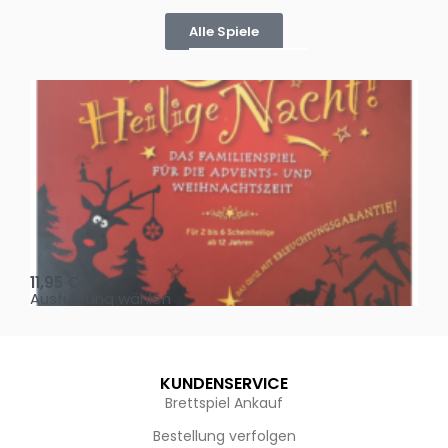
Alle Spiele
Oh, heilige Nacht!
2 D
11,95
€
4,
Ausführung wählen
Au
KUNDENSERVICE
Brettspiel Ankauf
Bestellung verfolgen