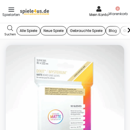
0
Mein Konto
Alle Spiele
Neue Spiele
Gebrauchte Spiele
Blog
Ges