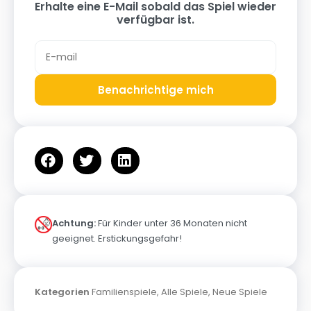
Erhalte eine E-Mail sobald das Spiel wieder
verfügbar ist.
Benachrichtige mich
Achtung:
Für Kinder unter 36 Monaten nicht
geeignet. Erstickungsgefahr!
Kategorien
Familienspiele
,
Alle Spiele
,
Neue Spiele