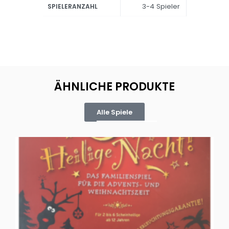
3-4 Spieler
SPIELERANZAHL
ÄHNLICHE PRODUKTE
Alle Spiele
Oh, heilige Nacht!
2 D