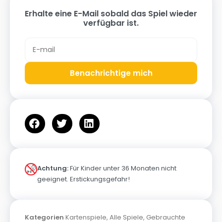
Erhalte eine E-Mail sobald das Spiel wieder
verfügbar ist.
Benachrichtige mich
Achtung:
Für Kinder unter 36 Monaten nicht
geeignet. Erstickungsgefahr!
Kategorien
Kartenspiele
,
Alle Spiele
,
Gebrauchte