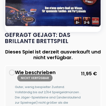
GEFRAGT GEJAGT: DAS
BRILLANTE BRETTSPIEL
Dieses Spiel ist derzeit ausverkauft und
nicht verfügbar.
Wie beschrieben
11,95
€
NICHT VERFÜGBAR
Guter, wenig bespielter Zustand.
Vollständig bis auf 2/64 Spielgeldmünzen .
Die Jäger-Spielsteine sind (anderslautend
zur Spielregel) nicht größer als die