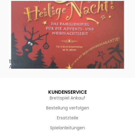
Oh, heilige Nacht!
2 D
11,95
€
4,
Ausführung wählen
Au
KUNDENSERVICE
Brettspiel Ankauf
Bestellung verfolgen
Ersatzteile
Spielanleitungen