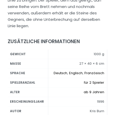
Linie zu bringen. Der Spieler, dem das gelingt, darf
seine Reihe vom Brett nehmen und nochmals
verwenden, außerdem erhält er die Steine des
Gegners, die ohne Unterbrechung auf derselben
Linie liegen.
ZUSÄTZLICHE INFORMATIONEN
1000 g
GEWICHT
27 × 40 × 6 cm
MASSE
Deutsch
,
Englisch
,
Französisch
SPRACHE
für 2 Spieler
SPIELERANZAHL
ab 9 Jahren
ALTER
1996
ERSCHEINUNGSJAHR
Kris Burn
AUTOR