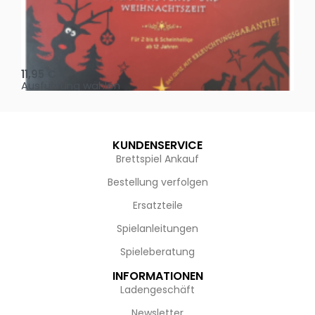
Oh, heilige Nacht!
2 D
11,95
€
4,
Ausführung wählen
Au
KUNDENSERVICE
Brettspiel Ankauf
Bestellung verfolgen
Ersatzteile
Spielanleitungen
Spieleberatung
INFORMATIONEN
Ladengeschäft
Newsletter