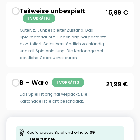
Teilweise unbespielt
15,99
€
1 VORRÄTIG
Guter, z.T. unbespielter Zustand. Das
Spielmaterial ist z.T. noch original gestanzt
bzw. foliert. Selbstverständlich vollständig
und mit Spielanleitung. Die Kartonage hat
deutliche Gebrauchsspuren.
B – Ware
1 VORRÄTIG
21,99
€
Das Spiel ist original verpackt. Die
Kartonage ist leicht beschädigt.
Kaufe dieses Spiel und erhalte
39
Treuepunkte.