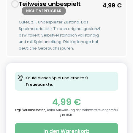
Teilweise unbespielt
4,99
€
NICHT VERFÜGBAR
Guter, z.T. unbespielter Zustand. Das
Spielmaterial ist z.T. noch original gestanzt
bzw. foliert. Selbstverständlich vollständig
und mit Spielanleitung. Die Kartonage hat
deutliche Gebrauchsspuren.
Kaufe dieses Spiel und erhalte
9
Treuepunkte.
4,99
€
zzgl. Versandkosten
, keine Ausweisung der Mehrwertsteuer gemäß
§ 19 UStG
In den Warenkorb