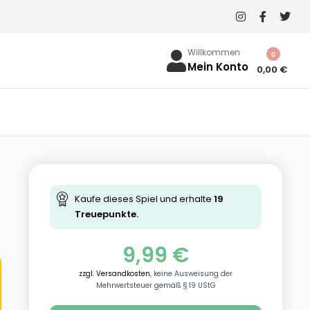
Willkommen
0
Mein Konto
0,00
€
Kaufe dieses Spiel und erhalte
19
Treuepunkte.
9,99
€
zzgl. Versandkosten
, keine Ausweisung der
Mehrwertsteuer gemäß § 19 UStG