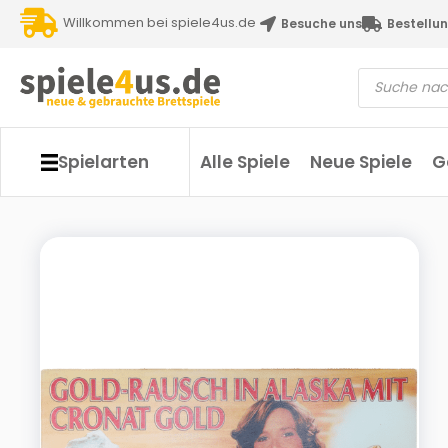
Willkommen bei spiele4us.de
Besuche uns
Bestellun
Spielarten
Alle Spiele
Neue Spiele
G