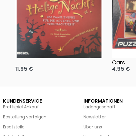
Oh, heilige Nacht!
2 Disney 
Cars
11,95
€
4,95
€
Ausführung wählen
Ausführun
KUNDENSERVICE
INFORMATIONEN
Brettspiel Ankauf
Ladengeschäft
Bestellung verfolgen
Newsletter
Ersatzteile
Über uns