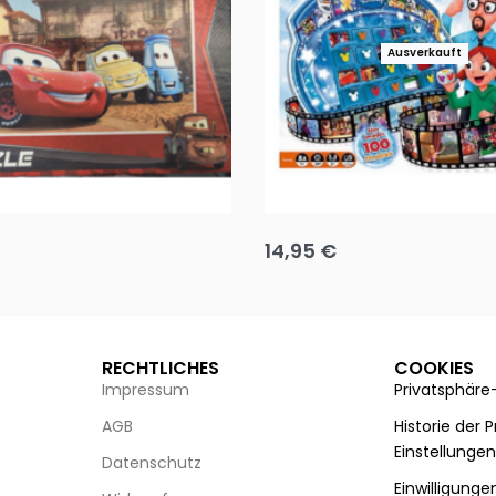
Ausverkauft
Puzzle 35 Teile Minnie +
Disney Guess the Film
14,95
€
g wählen
Ausführung wählen
RECHTLICHES
COOKIES
Impressum
Privatsphäre
AGB
Historie der 
Einstellunge
Datenschutz
Einwilligunge