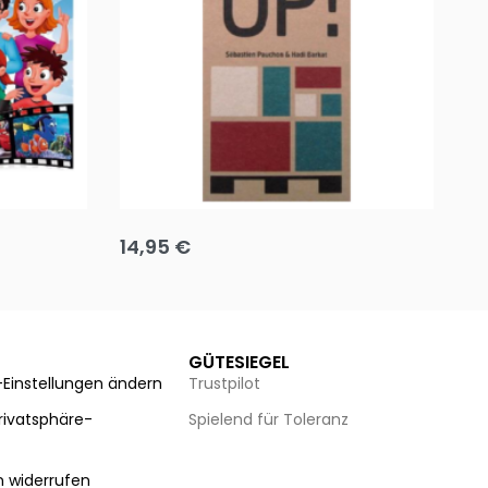
Team up
Ha
14,95
€
8
Ausführung wählen
Au
GÜTESIEGEL
-Einstellungen ändern
Trustpilot
Privatsphäre-
Spielend für Toleranz
n
n widerrufen