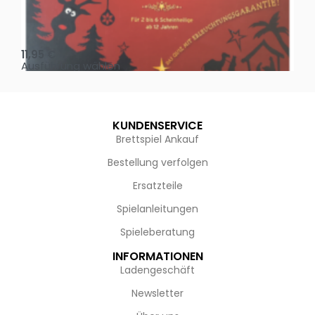
Oh, heilige Nacht!
2 D
11,95
€
4,
Ausführung wählen
Au
KUNDENSERVICE
Brettspiel Ankauf
Bestellung verfolgen
Ersatzteile
Spielanleitungen
Spieleberatung
INFORMATIONEN
Ladengeschäft
Newsletter