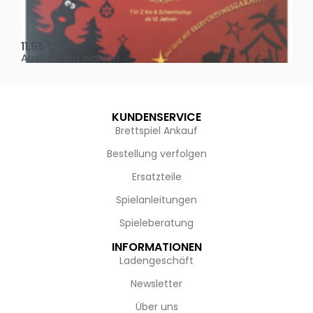
Oh, heilige Nacht!
2 D
11,95
€
4,
Ausführung wählen
Au
KUNDENSERVICE
Brettspiel Ankauf
Bestellung verfolgen
Ersatzteile
Spielanleitungen
Spieleberatung
INFORMATIONEN
Ladengeschäft
Newsletter
Über uns