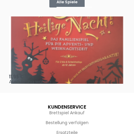
Alle Spiele
Oh, heilige Nacht!
2 D
11,95
€
4,
Ausführung wählen
Au
KUNDENSERVICE
Brettspiel Ankauf
Bestellung verfolgen
Ersatzteile