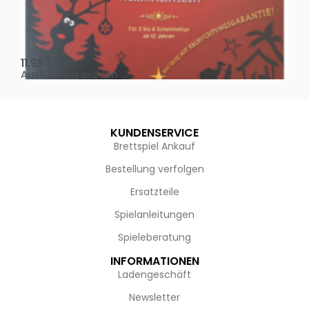
Oh, heilige Nacht!
2 D
11,95
€
4,
Ausführung wählen
Au
KUNDENSERVICE
Brettspiel Ankauf
Bestellung verfolgen
Ersatzteile
Spielanleitungen
Spieleberatung
INFORMATIONEN
Ladengeschäft
Newsletter