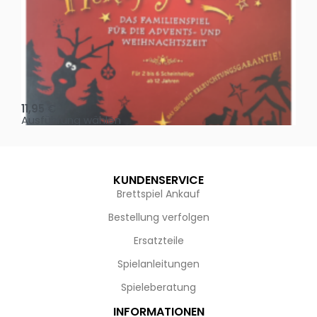
Oh, heilige Nacht!
2 D
11,95
€
4,
Ausführung wählen
Au
KUNDENSERVICE
Brettspiel Ankauf
Bestellung verfolgen
Ersatzteile
Spielanleitungen
Spieleberatung
INFORMATIONEN