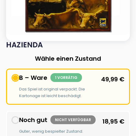
HAZIENDA
Wähle einen Zustand
B – Ware
1 VORRÄTIG
49,99
€
Das Spiel ist original verpackt. Die
Kartonage ist leicht beschädigt.
Noch gut
NICHT VERFÜGBAR
18,95
€
Guter, wenig bespielter Zustand.