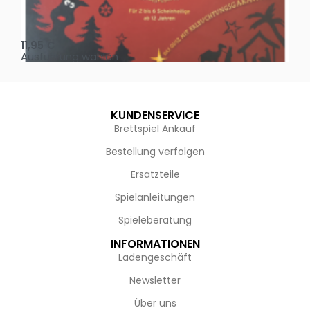
Oh, heilige Nacht!
2 D
11,95
€
4,
Ausführung wählen
Au
KUNDENSERVICE
Brettspiel Ankauf
Bestellung verfolgen
Ersatzteile
Spielanleitungen
Spieleberatung
INFORMATIONEN
Ladengeschäft
Newsletter
Über uns