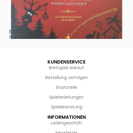
Oh, heilige Nacht!
2 D
11,95
€
4,
Ausführung wählen
Au
KUNDENSERVICE
Brettspiel Ankauf
Bestellung verfolgen
Ersatzteile
Spielanleitungen
Spieleberatung
INFORMATIONEN
Ladengeschäft
Newsletter