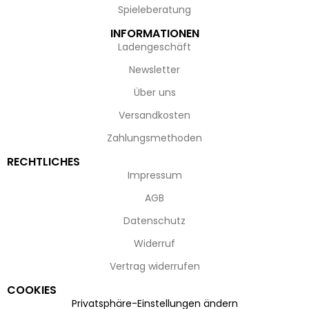
Spieleberatung
INFORMATIONEN
Ladengeschäft
Newsletter
Über uns
Versandkosten
Zahlungsmethoden
RECHTLICHES
Impressum
AGB
Datenschutz
Widerruf
Vertrag widerrufen
COOKIES
Privatsphäre-Einstellungen ändern