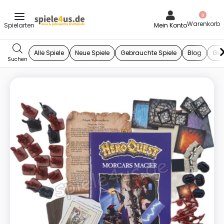
0
Mein Konto
Alle Spiele
Neue Spiele
Gebrauchte Spiele
Blog
Ges