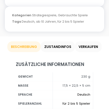
Kategorien
Strategiespiele
,
Gebrauchte Spiele
Tags
Deutsch
,
ab 10 Jahren
,
für 2 bis 5 Spieler
BESCHREIBUNG
ZUSTANDINFOS
VERKAUFEN
ZUSÄTZLICHE INFORMATIONEN
230 g
GEWICHT
17,5 × 22,5 × 5 cm
MASSE
Deutsch
SPRACHE
für 2 bis 5 Spieler
SPIELERANZAHL