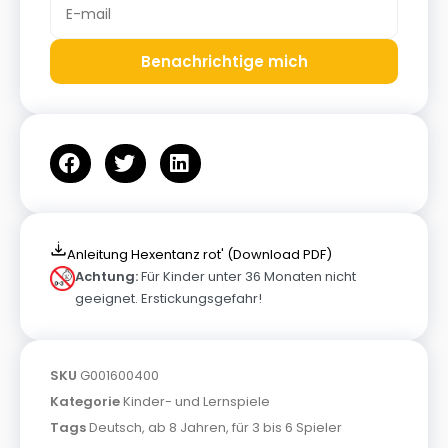
Benachrichtige mich
Anleitung Hexentanz rot' (Download PDF)
Achtung:
Für Kinder unter 36 Monaten nicht
geeignet. Erstickungsgefahr!
SKU
G001600400
Kategorie
Kinder- und Lernspiele
Tags
Deutsch
,
ab 8 Jahren
,
für 3 bis 6 Spieler