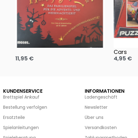
Oh, heilige Nacht!
2 Disney 
Cars
11,95
€
4,95
€
Ausführung wählen
Ausführun
KUNDENSERVICE
INFORMATIONEN
Brettspiel Ankauf
Ladengeschäft
Bestellung verfolgen
Newsletter
Ersatzteile
Über uns
Spielanleitungen
Versandkosten
Spieleberatung
Zahlungsmethoden