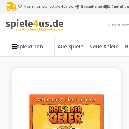
Willkommen bei spiele4us.de
Besuche uns
Bestellun
Spielarten
Alle Spiele
Neue Spiele
G