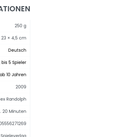
ATIONEN
250 g
× 23 × 4,5 cm
Deutsch
 bis 5 Spieler
ab 10 Jahren
2009
lex Randolph
. 20 Minuten
05556271269
Spieleverlag