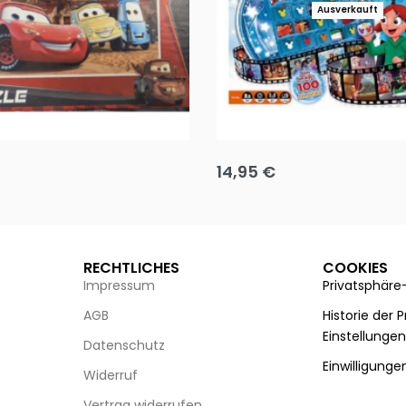
Ausverkauft
Puzzle 35 Teile Minnie +
Disney Guess the Film
14,95
€
g wählen
Ausführung wählen
RECHTLICHES
COOKIES
Impressum
Privatsphäre
AGB
Historie der 
Einstellunge
Datenschutz
Einwilligunge
Widerruf
Vertrag widerrufen