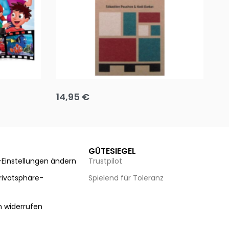
Team up
Ha
14,95
€
8
Ausführung wählen
Au
GÜTESIEGEL
-Einstellungen ändern
Trustpilot
Privatsphäre-
Spielend für Toleranz
n
n widerrufen