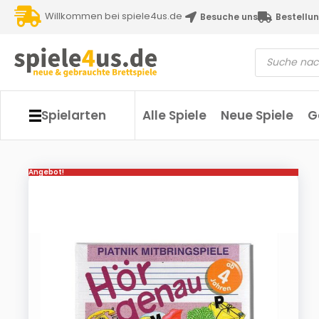
Willkommen bei spiele4us.de
Besuche uns
Bestellun
Spielarten
Alle Spiele
Neue Spiele
G
Angebot!