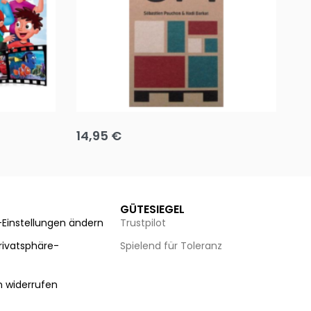
Team up
Ha
14,95
€
8
Ausführung wählen
Au
GÜTESIEGEL
-Einstellungen ändern
Trustpilot
Privatsphäre-
Spielend für Toleranz
n
n widerrufen