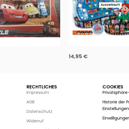
Ausverkauft
Puzzle 35 Teile Minnie +
Disney Guess the Film
14,95
€
g wählen
Ausführung wählen
RECHTLICHES
COOKIES
Impressum
Privatsphäre
AGB
Historie der 
Einstellunge
Datenschutz
Einwilligunge
Widerruf