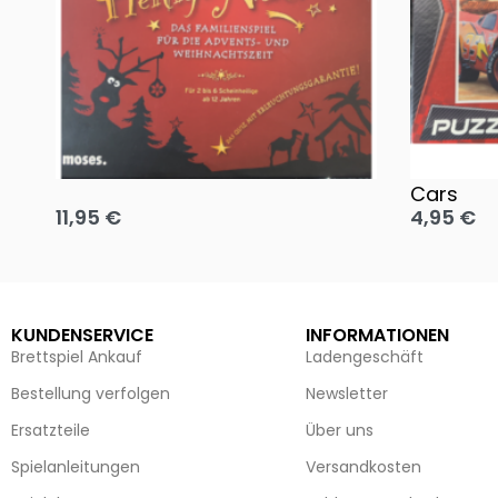
Oh, heilige Nacht!
2 Disney 
Cars
11,95
€
4,95
€
Ausführung wählen
Ausführun
KUNDENSERVICE
INFORMATIONEN
Brettspiel Ankauf
Ladengeschäft
Bestellung verfolgen
Newsletter
Ersatzteile
Über uns
Spielanleitungen
Versandkosten