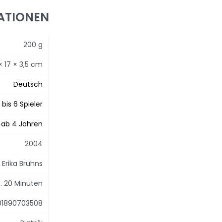
ATIONEN
200 g
× 17 × 3,5 cm
Deutsch
1 bis 6 Spieler
ab 4 Jahren
2004
Erika Bruhns
. 20 Minuten
01890703508