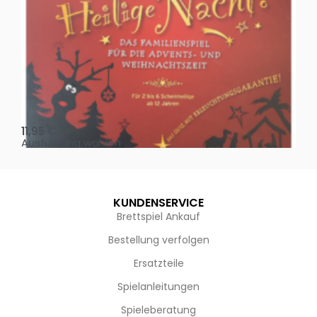
Oh, heilige Nacht!
2 D
11,95
€
4,
Ausführung wählen
Au
KUNDENSERVICE
Brettspiel Ankauf
Bestellung verfolgen
Ersatzteile
Spielanleitungen
Spieleberatung