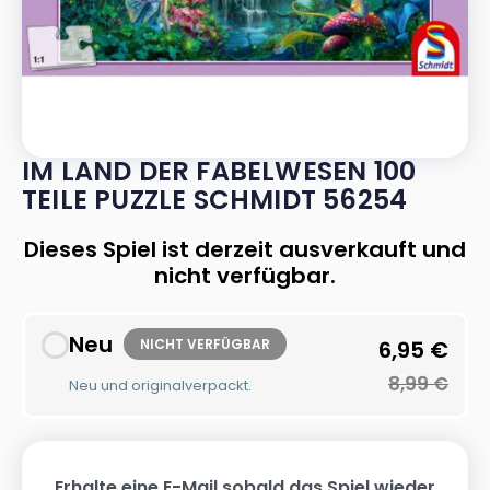
IM LAND DER FABELWESEN 100
TEILE PUZZLE SCHMIDT 56254
Dieses Spiel ist derzeit ausverkauft und
nicht verfügbar.
Neu
NICHT VERFÜGBAR
6,95
€
8,99
€
Neu und originalverpackt.
Erhalte eine E-Mail sobald das Spiel wieder