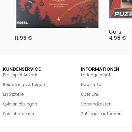
Oh, heilige Nacht!
2 Disney 
Cars
11,95
€
4,95
€
Ausführung wählen
Ausführun
KUNDENSERVICE
INFORMATIONEN
Brettspiel Ankauf
Ladengeschäft
Bestellung verfolgen
Newsletter
Ersatzteile
Über uns
Spielanleitungen
Versandkosten
Spieleberatung
Zahlungsmethoden