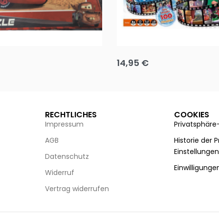
Puzzle 35 Teile Minnie +
Disney Guess the Film
14,95
€
g wählen
Ausführung wählen
RECHTLICHES
COOKIES
Impressum
Privatsphäre
AGB
Historie der 
Einstellunge
Datenschutz
Einwilligunge
Widerruf
Vertrag widerrufen