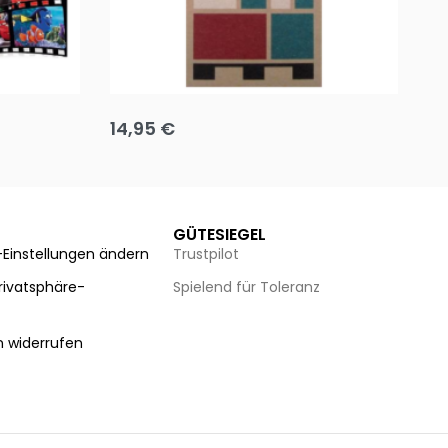
Team up
Ha
14,95
€
8
Ausführung wählen
Au
GÜTESIEGEL
-Einstellungen ändern
Trustpilot
Privatsphäre-
Spielend für Toleranz
n
n widerrufen