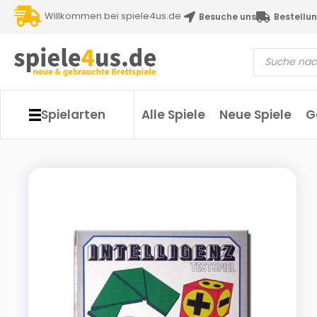
Willkommen bei spiele4us.de
Besuche uns
Bestellun
Spielarten
Alle Spiele
Neue Spiele
G