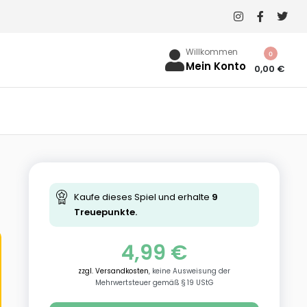
Willkommen
0
Mein Konto
0,00
€
Kaufe dieses Spiel und erhalte
9
Treuepunkte.
4,99
€
zzgl. Versandkosten
, keine Ausweisung der
Mehrwertsteuer gemäß § 19 UStG