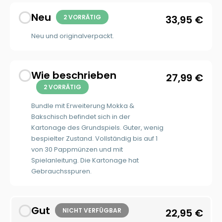
Neu
2 VORRÄTIG
33,95
€
Neu und originalverpackt.
Wie beschrieben
27,99
€
2 VORRÄTIG
Bundle mit Erweiterung Mokka &
Bakschisch befindet sich in der
Kartonage des Grundspiels. Guter, wenig
bespielter Zustand. Vollständig bis auf 1
von 30 Pappmünzen und mit
Spielanleitung. Die Kartonage hat
Gebrauchsspuren.
Gut
NICHT VERFÜGBAR
22,95
€