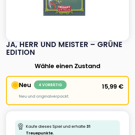
JA, HERR UND MEISTER – GRÜNE
EDITION
Wähle einen Zustand
Neu
4 VORRÄTIG
15,99
€
Neu und originalverpackt.
Kaufe dieses Spiel und erhalte
31
Treuepunkte.