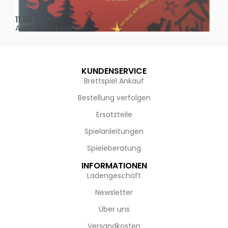
Oh, heilige Nacht!
2 D
11,95
€
4,
Ausführung wählen
Au
KUNDENSERVICE
Brettspiel Ankauf
Bestellung verfolgen
Ersatzteile
Spielanleitungen
Spieleberatung
INFORMATIONEN
Ladengeschäft
Newsletter
Über uns
Versandkosten