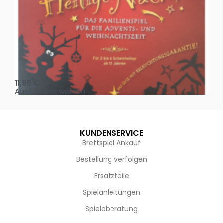
Oh, heilige Nacht!
2 D
11,95
€
4,
Ausführung wählen
Au
KUNDENSERVICE
Brettspiel Ankauf
Bestellung verfolgen
Ersatzteile
Spielanleitungen
Spieleberatung