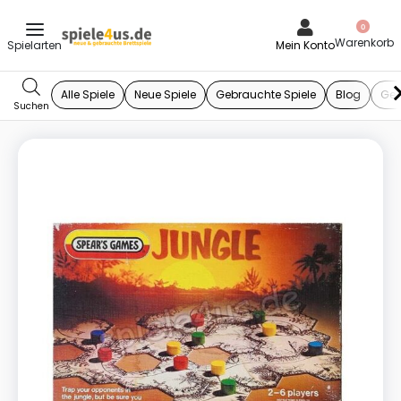
0
Mein Konto
Alle Spiele
Neue Spiele
Gebrauchte Spiele
Blog
Ges