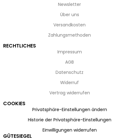
Newsletter
Über uns
Versandkosten
Zahlungsmethoden
RECHTLICHES
Impressum
AGB
Datenschutz
Widerruf
Vertrag widerrufen
COOKIES
Privatsphäre-Einstellungen ändern
Historie der Privatsphäre-Einstellungen
Einwilligungen widerrufen
GÜTESIEGEL