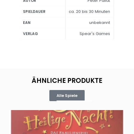
Peter Pallat
AUTOR
ca. 20 bis 30 Minuten
SPIELDAUER
unbekannt
EAN
Spear's Games
VERLAG
ÄHNLICHE PRODUKTE
Alle Spiele