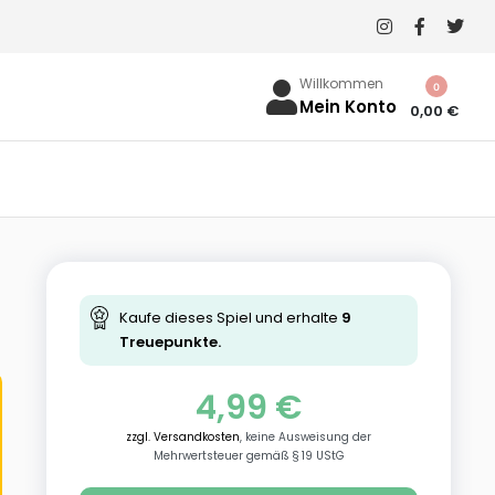
Willkommen
0
Mein Konto
0,00
€
Kaufe dieses Spiel und erhalte
9
Treuepunkte.
4,99
€
zzgl. Versandkosten
, keine Ausweisung der
Mehrwertsteuer gemäß § 19 UStG