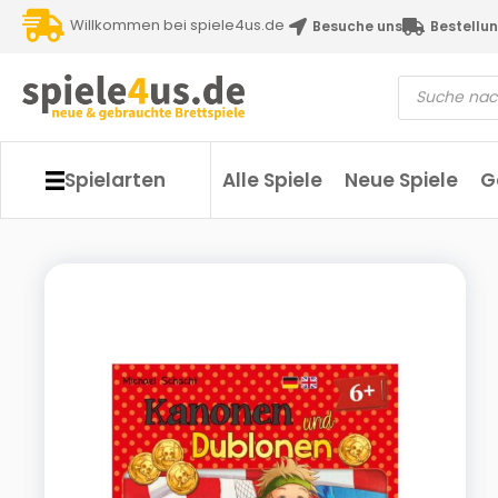
Willkommen bei spiele4us.de
Besuche uns
Bestellun
Spielarten
Alle Spiele
Neue Spiele
G