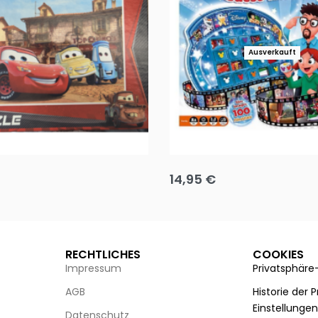
Ausverkauft
Puzzle 35 Teile Minnie +
Disney Guess the Film
14,95
€
g wählen
Ausführung wählen
RECHTLICHES
COOKIES
Impressum
Privatsphäre
AGB
Historie der 
Einstellunge
Datenschutz