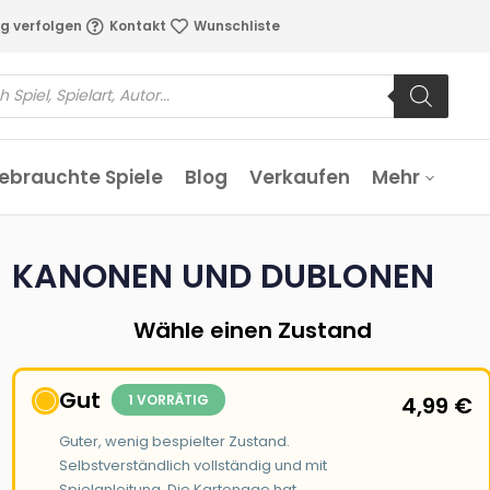
g verfolgen
Kontakt
Wunschliste
ebrauchte Spiele
Blog
Verkaufen
Mehr
KANONEN UND DUBLONEN
Wähle einen Zustand
Gut
1 VORRÄTIG
4,99
€
Guter, wenig bespielter Zustand.
Selbstverständlich vollständig und mit
Spielanleitung. Die Kartonage hat