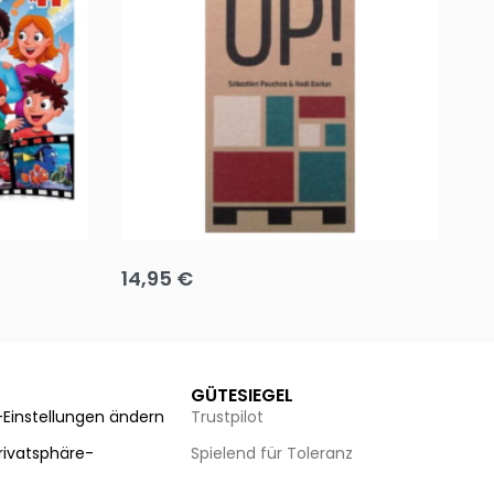
Team up
Ha
14,95
€
8
Ausführung wählen
Au
GÜTESIEGEL
-Einstellungen ändern
Trustpilot
Privatsphäre-
Spielend für Toleranz
n