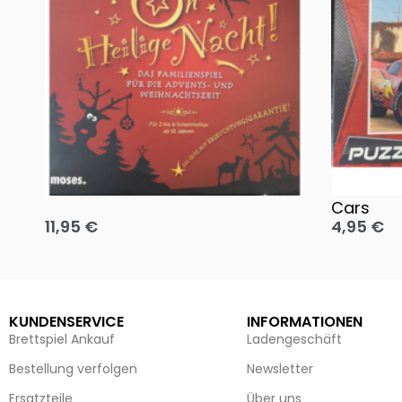
Oh, heilige Nacht!
2 Disney 
Cars
11,95
€
4,95
€
Ausführung wählen
Ausführun
KUNDENSERVICE
INFORMATIONEN
Brettspiel Ankauf
Ladengeschäft
Bestellung verfolgen
Newsletter
Ersatzteile
Über uns