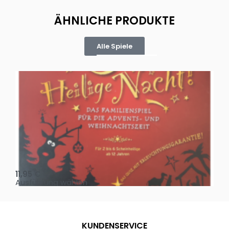
ÄHNLICHE PRODUKTE
Alle Spiele
Oh, heilige Nacht!
2 D
11,95
€
4,
Ausführung wählen
Au
KUNDENSERVICE