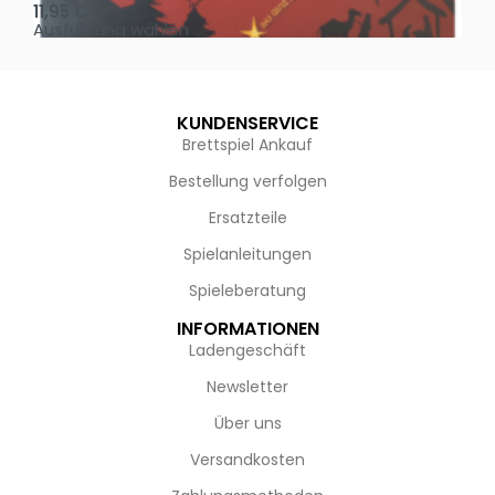
11,95
€
4,
Ausführung wählen
Au
KUNDENSERVICE
Brettspiel Ankauf
Bestellung verfolgen
Ersatzteile
Spielanleitungen
Spieleberatung
INFORMATIONEN
Ladengeschäft
Newsletter
Über uns
Versandkosten