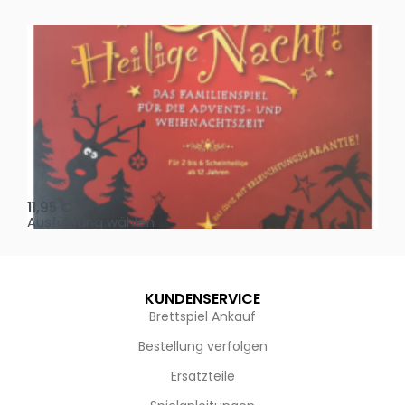
Oh, heilige Nacht!
2 D
11,95
€
4,
Ausführung wählen
Au
KUNDENSERVICE
Brettspiel Ankauf
Bestellung verfolgen
Ersatzteile