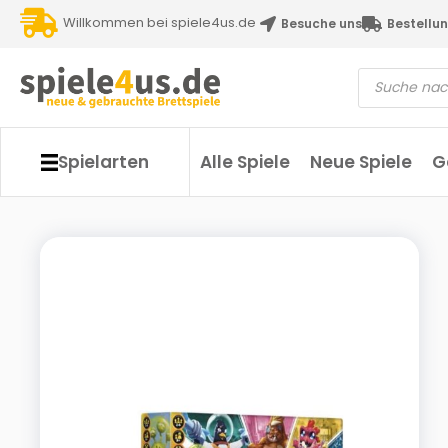
Willkommen bei spiele4us.de
Besuche uns
Bestellun
Spielarten
Alle Spiele
Neue Spiele
G