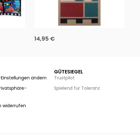
Team up
Ha
14,95
€
8
Ausführung wählen
Au
GÜTESIEGEL
-Einstellungen ändern
Trustpilot
Privatsphäre-
Spielend für Toleranz
n
n widerrufen