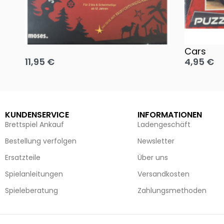
Oh, heilige Nacht!
2 Disney 
Cars
11,95
€
4,95
€
Ausführung wählen
Ausführun
KUNDENSERVICE
INFORMATIONEN
Brettspiel Ankauf
Ladengeschäft
Bestellung verfolgen
Newsletter
Ersatzteile
Über uns
Spielanleitungen
Versandkosten
Spieleberatung
Zahlungsmethoden