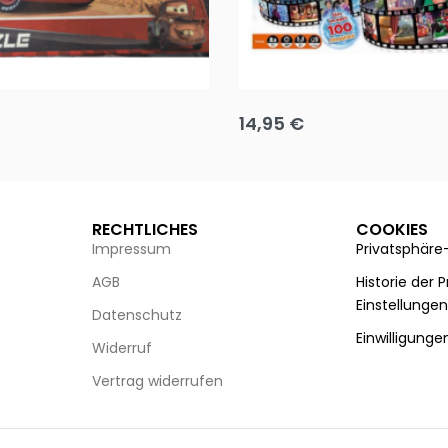
Puzzle 35 Teile Minnie +
Disney Guess the Film
14,95
€
g wählen
Ausführung wählen
RECHTLICHES
COOKIES
Impressum
Privatsphäre
AGB
Historie der 
Einstellunge
Datenschutz
Einwilligunge
Widerruf
Vertrag widerrufen