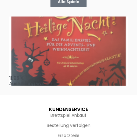
Alle Spiele
Oh, heilige Nacht!
2 D
11,95
€
4,
Ausführung wählen
Au
KUNDENSERVICE
Brettspiel Ankauf
Bestellung verfolgen
Ersatzteile