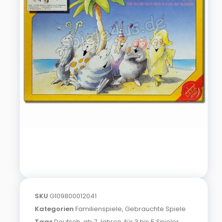
SKU
G109800012041
Kategorien
Familienspiele
,
Gebrauchte Spiele
Tags
Deutsch
,
ab 7 Jahren
,
für 3 bis 5 Spieler