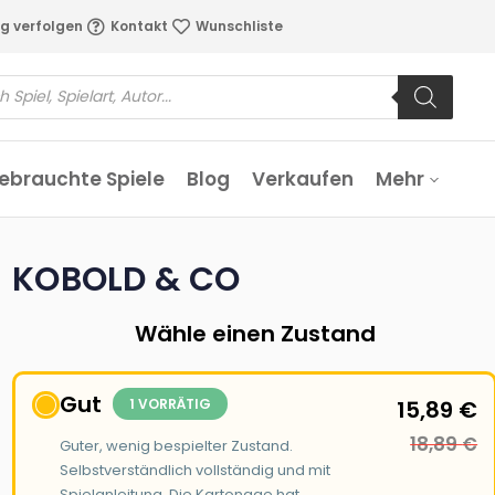
g verfolgen
Kontakt
Wunschliste
ebrauchte Spiele
Blog
Verkaufen
Mehr
KOBOLD & CO
Wähle einen Zustand
Gut
1 VORRÄTIG
15,89
€
18,89
€
Guter, wenig bespielter Zustand.
Selbstverständlich vollständig und mit
Spielanleitung. Die Kartonage hat