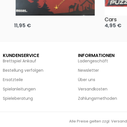
Oh, heilige Nacht!
2 Disney 
Cars
11,95
€
4,95
€
Ausführung wählen
Ausführun
KUNDENSERVICE
INFORMATIONEN
Brettspiel Ankauf
Ladengeschäft
Bestellung verfolgen
Newsletter
Ersatzteile
Über uns
Spielanleitungen
Versandkosten
Spieleberatung
Zahlungsmethoden
Alle Preise gelten zzgl. Versand