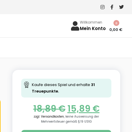
Willkommen
0
Mein Konto
0,00
€
Kaufe dieses Spiel und erhalte
31
Treuepunkte.
18,89
€
15,89
€
zzgl. Versandkosten
, keine Ausweisung der
Mehrwertsteuer gemäß § 19 UStG