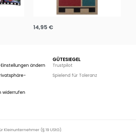
Team up
Ha
14,95
€
8
Ausführung wählen
Au
GÜTESIEGEL
-Einstellungen ändern
Trustpilot
Privatsphäre-
Spielend für Toleranz
n
n widerrufen
für Kleinunternehmer (§ 19 UStG).