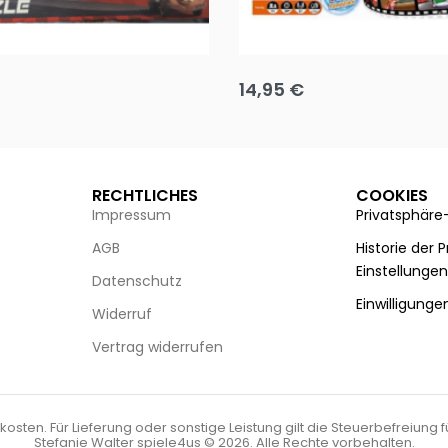
Puzzle 35 Teile Minnie +
Disney Guess the Film
14,95
€
g wählen
Ausführung wählen
RECHTLICHES
COOKIES
Impressum
Privatsphäre
AGB
Historie der 
Einstellunge
Datenschutz
Einwilligunge
Widerruf
Vertrag widerrufen
kosten. Für Lieferung oder sonstige Leistung gilt die Steuerbefreiung 
Stefanie Walter spiele4us © 2026. Alle Rechte vorbehalten.