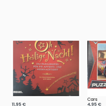
Oh, heilige Nacht!
2 Disney 
Cars
11,95
€
4,95
€