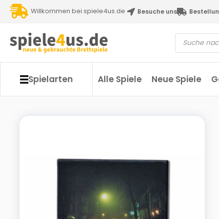
Willkommen bei spiele4us.de
Besuche uns
Bestellun
Spielarten
Alle Spiele
Neue Spiele
G