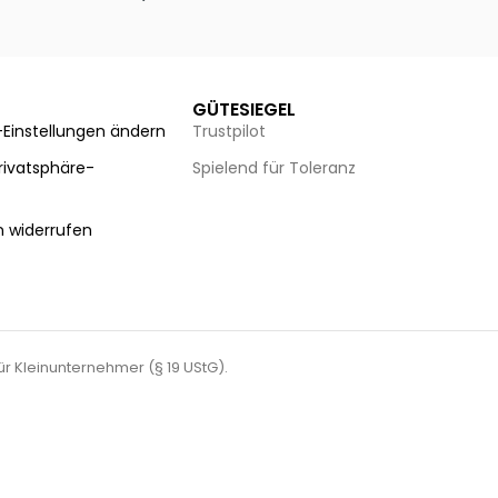
Ausführung wählen
Au
GÜTESIEGEL
-Einstellungen ändern
Trustpilot
Privatsphäre-
Spielend für Toleranz
n
n widerrufen
für Kleinunternehmer (§ 19 UStG).