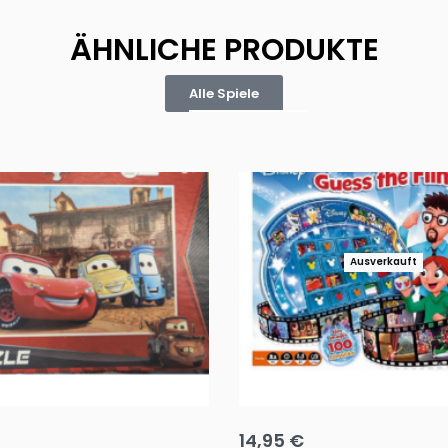
ÄHNLICHE PRODUKTE
Alle Spiele
Ausverkauft
Puzzle 35 Teile Minnie +
Disney Guess the Film
14,95
€