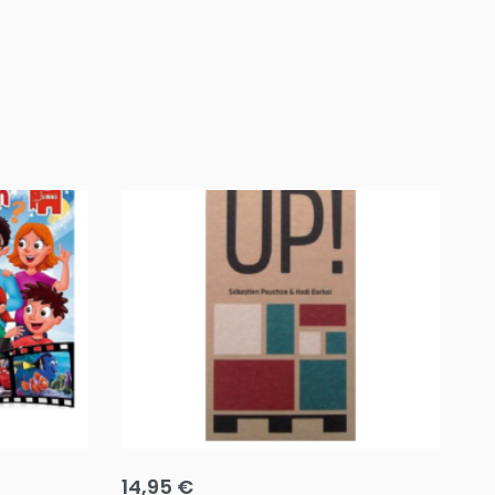
Team up
Ha
14,95
€
8