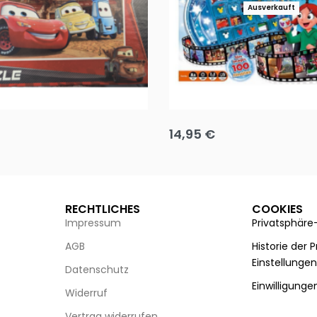
Ausverkauft
Puzzle 35 Teile Minnie +
Disney Guess the Film
14,95
€
g wählen
Ausführung wählen
RECHTLICHES
COOKIES
Impressum
Privatsphäre
AGB
Historie der 
Einstellunge
Datenschutz
Einwilligunge
Widerruf
Vertrag widerrufen