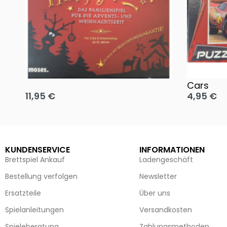
Oh, heilige Nacht!
2 Disney 
Cars
11,95
€
4,95
€
Ausführung wählen
Ausführun
KUNDENSERVICE
INFORMATIONEN
Brettspiel Ankauf
Ladengeschäft
Bestellung verfolgen
Newsletter
Ersatzteile
Über uns
Spielanleitungen
Versandkosten
Spieleberatung
Zahlungsmethoden