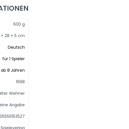
ATIONEN
600 g
 × 28 × 5 cm
Deutsch
für 1 Spieler
ab 8 Jahren
1998
Walter Wehner
eine Angabe
05556153527
Spieleverlag