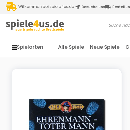
Willkommen bei spiele4us.de
Besuche uns
Bestellun
Spielarten
Alle Spiele
Neue Spiele
G