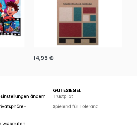
Team up
Ha
14,95
€
8
Ausführung wählen
Au
GÜTESIEGEL
-Einstellungen ändern
Trustpilot
Privatsphäre-
Spielend für Toleranz
n
n widerrufen