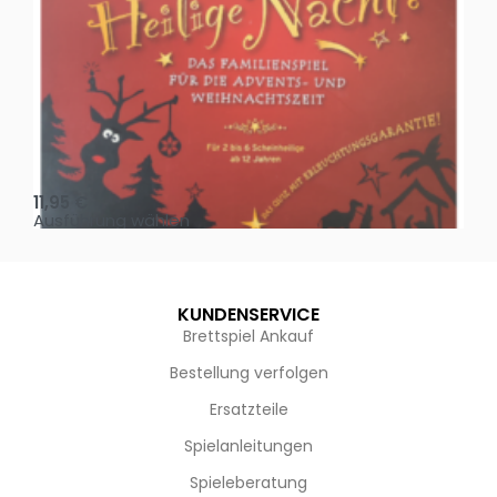
Oh, heilige Nacht!
2 D
11,95
€
4,
Ausführung wählen
Au
KUNDENSERVICE
Brettspiel Ankauf
Bestellung verfolgen
Ersatzteile
Spielanleitungen
Spieleberatung