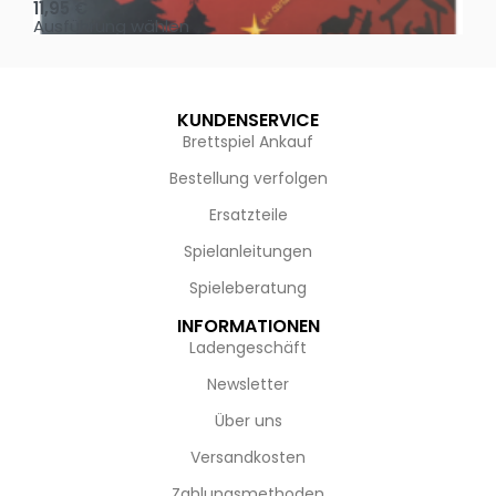
11,95
€
4,
Ausführung wählen
Au
KUNDENSERVICE
Brettspiel Ankauf
Bestellung verfolgen
Ersatzteile
Spielanleitungen
Spieleberatung
INFORMATIONEN
Ladengeschäft
Newsletter
Über uns
Versandkosten
Zahlungsmethoden