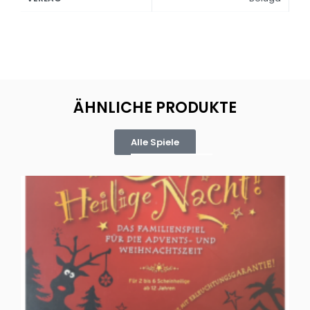
ÄHNLICHE PRODUKTE
Alle Spiele
Oh, heilige Nacht!
2 D