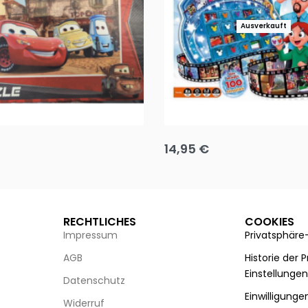
Ausverkauft
Puzzle 35 Teile Minnie +
Disney Guess the Film
14,95
€
g wählen
Ausführung wählen
RECHTLICHES
COOKIES
Impressum
Privatsphäre
AGB
Historie der 
Einstellunge
Datenschutz
Einwilligunge
Widerruf