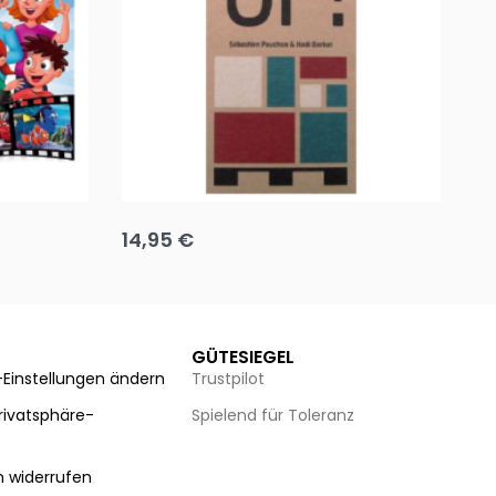
Team up
Ha
14,95
€
8
Ausführung wählen
Au
GÜTESIEGEL
-Einstellungen ändern
Trustpilot
Privatsphäre-
Spielend für Toleranz
n
n widerrufen