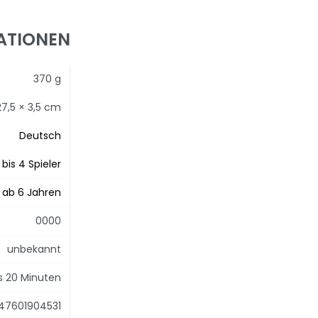
ATIONEN
370 g
27,5 × 3,5 cm
Deutsch
1 bis 4 Spieler
ab 6 Jahren
0000
unbekannt
is 20 Minuten
47601904531