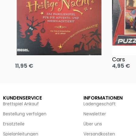
Oh, heilige Nacht!
2 Disney 
Cars
11,95
€
4,95
€
Ausführung wählen
Ausführun
KUNDENSERVICE
INFORMATIONEN
Brettspiel Ankauf
Ladengeschäft
Bestellung verfolgen
Newsletter
Ersatzteile
Über uns
Spielanleitungen
Versandkosten