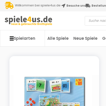
Willkommen bei spiele4us.de
Besuche uns
Bestellun
Spielarten
Alle Spiele
Neue Spiele
G