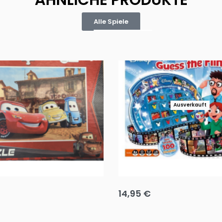
ÄHNLICHE PRODUKTE
Alle Spiele
Ausverkauft
Puzzle 35 Teile Minnie +
Disney Guess the Film
14,95
€
g wählen
Ausführung wählen