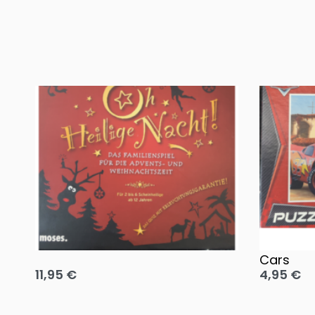
Oh, heilige Nacht!
2 Disney 
Cars
11,95
€
4,95
€
Ausführung wählen
Ausführun