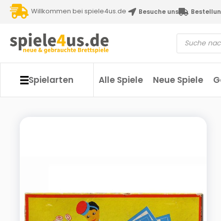
Willkommen bei spiele4us.de
Besuche uns
Bestellun
Spielarten
Alle Spiele
Neue Spiele
G